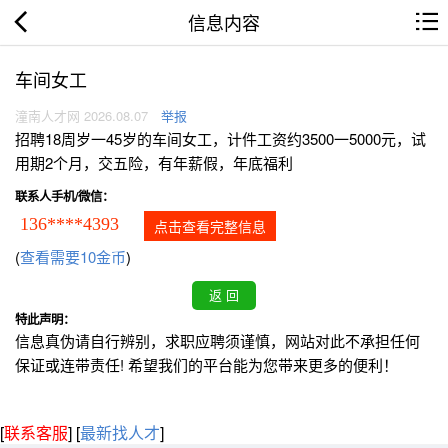
信息内容
车间女工
潼南人才网 2026.08.07
举报
招聘18周岁一45岁的车间女工，计件工资约3500一5000元，试
用期2个月，交五险，有年薪假，年底福利
联系人手机/微信：
136****4393
点击查看完整信息
(
查看需要10金币
)
特此声明：
信息真伪请自行辨别，求职应聘须谨慎，网站对此不承担任何
保证或连带责任! 希望我们的平台能为您带来更多的便利！
[
联系客服
]
[
最新找人才
]