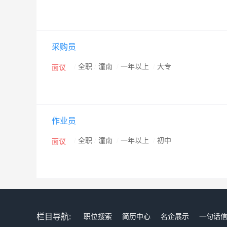
采购员
/
全职
/
潼南
/
一年以上
/
大专
面议
作业员
/
全职
/
潼南
/
一年以上
/
初中
面议
栏目导航:
职位搜索
简历中心
名企展示
一句话