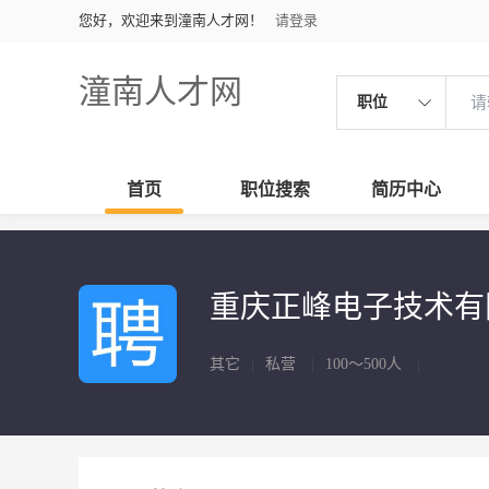
您好，欢迎来到潼南人才网！
请登录
潼南人才网
职位
首页
职位搜索
简历中心
重庆正峰电子技术
其它
|
私营
|
100～500人
|