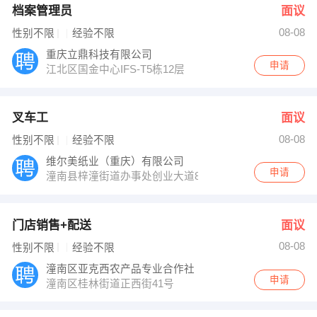
档案管理员
面议
08-08
性别不限
经验不限
重庆立鼎科技有限公司
申请
江北区国金中心IFS-T5栋12层
叉车工
面议
08-08
性别不限
经验不限
维尔美纸业（重庆）有限公司
申请
潼南县梓潼街道办事处创业大道88号（凉风垭工业园南区
门店销售+配送
面议
08-08
性别不限
经验不限
潼南区亚克西农产品专业合作社
申请
潼南区桂林街道正西街41号