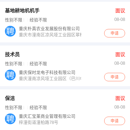
基地耕地机机手
面议
08-08
性别不限
经验不限
重庆朴真农业发展股份有限公司
申请
重庆市潼南区凉风垭工业园区翠柏路朴真股份
技术员
面议
08-08
性别不限
经验不限
重庆保时龙电子科技有限公司
申请
重庆潼南凉风垭工业园区（巴川中学正大门对面））
保洁
面议
08-08
性别不限
经验不限
重庆汇宝莱商业管理有限公司
申请
梓潼街道潼柏路78号