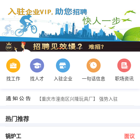
找工作
找人才
入驻企业
一句话信息
职场资讯
余先生 发布 [房产经纪人 ] 招聘信息
【重庆市潼南区兴隆玩具厂】 强势入驻
【无】 强势入驻
【重庆至和园林开发有限公司】 强势入驻
【三陶教育咨询服务有限公司 】 强势入驻
热门推荐
【重庆朴真农业发展股份有限公司 】 强势入驻
人事部 发布 [锅炉工 ] 招聘信息
周女士 发布 [燃气工程技术及项目管 ] 招聘信息
锅炉工
面议