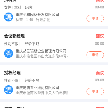
08-08
女性
本科
1-3年
重庆至和园林开发有限公司
申请
私营
1-49
行政后勤
会议部经理
面议
08-08
性别不限
经验不限
重庆胡曼瑞斯企业管理有限公司
申请
重庆市渝北区泰山大道东段60号2幢7楼
授权经理
面议
08-08
性别不限
经验不限
重庆乾唐置业顾问有限公司
申请
重庆市潼南区隆鑫中央大街电影院对面2楼21世纪不动产